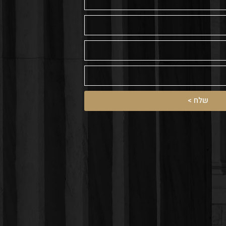
שלח >